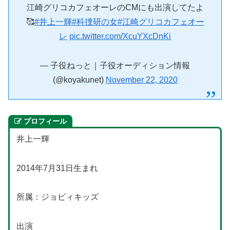
江崎グリコカフェオーレのCMにも出演してたよ
🥰
#井上一輝
#科捜研の女
#江崎グリコカフェオー
レ
pic.twitter.com/XcuYXcDnKi
— 子役ねっと｜子役オーディション情報
(@koyakunet)
November 22, 2020
プロフィール
井上一輝
2014年7月31日生まれ
所属：ジョビィキッズ
出演