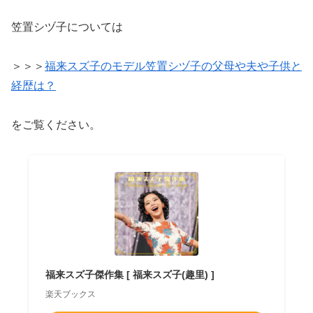
笠置シヅ子については
＞＞＞
福来スズ子のモデル笠置シヅ子の父母や夫や子供と
経歴は？
をご覧ください。
福来スズ子傑作集 [ 福来スズ子(趣里) ]
楽天ブックス