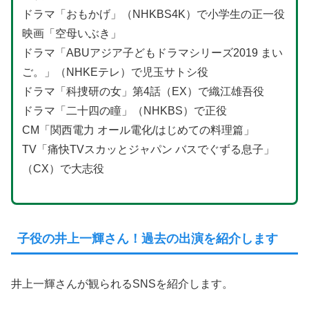
ドラマ「おもかげ」（NHKBS4K）で小学生の正一役
映画「空母いぶき」
ドラマ「ABUアジア子どもドラマシリーズ2019 まい
ご。」（NHKEテレ）で児玉サトシ役
ドラマ「科捜研の女」第4話（EX）で織江雄吾役
ドラマ「二十四の瞳」（NHKBS）で正役
CM「関西電力 オール電化/はじめての料理篇」
TV「痛快TVスカッとジャパン バスでぐずる息子」
（CX）で大志役
子役の井上一輝さん！過去の出演を紹介します
井上一輝さんが観られるSNSを紹介します。