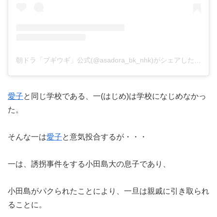
朝ドラ「ブギウギ」公式(@asadora_bk_nhk)がシェアした投稿
愛子
と同じ学校である、一(はじめ)は学校になじめなかっ
た。
そんな一は
愛子
と意気投合するが・・・
一は、誘拐事件をする小田島大の息子であり、
小田島がパクられたことにより、一旦は親戚に引き取られ
ることに。