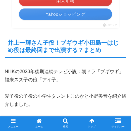
楽天市場
Yahooショッピング
ポチップ
井上一輝さん子役！ブギウギ小田島一はじ
め役は最終回まで出演する？まとめ
NHKの2023年後期連続テレビ小説：朝ドラ「ブギウギ」
福来スズ子の娘「アイ子」
愛子役の子役の小学生タレントこのかと小野美音を紹介紹
介しました。
モデルになった、笠置シズ子さんの娘「亀井エイ子」さん
メニュー
ホーム
検索
トップ
サイドバー
を