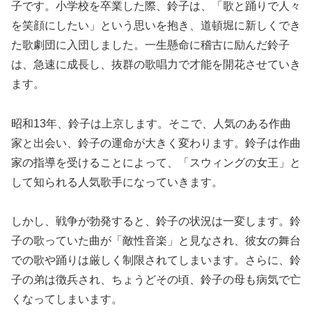
子です。小学校を卒業した際、鈴子は、「歌と踊りで人々
を笑顔にしたい」という思いを抱き、道頓堀に新しくでき
た歌劇団に入団しました。一生懸命に稽古に励んだ鈴子
は、急速に成長し、抜群の歌唱力で才能を開花させていき
ます。
昭和13年、鈴子は上京します。そこで、人気のある作曲
家と出会い、鈴子の運命が大きく変わります。鈴子は作曲
家の指導を受けることによって、「スウィングの女王」と
して知られる人気歌手になっていきます。
しかし、戦争が勃発すると、鈴子の状況は一変します。鈴
子の歌っていた曲が「敵性音楽」と見なされ、彼女の舞台
での歌や踊りは厳しく制限されてしまいます。さらに、鈴
子の弟は徴兵され、ちょうどその頃、鈴子の母も病気で亡
くなってしまいます。