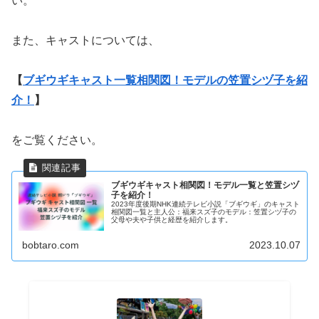
い。
また、キャストについては、
【
ブギウギキャスト一覧相関図！モデルの笠置シヅ子を紹
介！
】
をご覧ください。
ブギウギキャスト相関図！モデル一覧と笠置シヅ
子を紹介！
2023年度後期NHK連続テレビ小説「ブギウギ」のキャスト
相関図一覧と主人公：福来スズ子のモデル：笠置シヅ子の
父母や夫や子供と経歴を紹介します。
bobtaro.com
2023.10.07