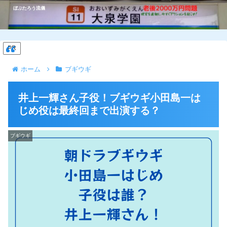
ぼぶたろう流儀
PR
ホーム
ブギウギ
井上一輝さん子役！ブギウギ小田島一は
じめ役は最終回まで出演する？
ブギウギ