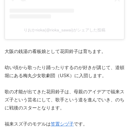
りおかrioka(@rioka_sawai)がシェアした投稿
大阪の銭湯の看板娘として花田鈴子は育ちます。
幼い頃から歌ったり踊ったりするのが好きが講じて、道頓
堀にある梅丸少女歌劇団（USK）に入団します。
歌の才能が出てきた花田鈴子は、母親のアイデアで福来ス
ズ子という芸名にして、歌手という道を進んでいき、のち
に戦後のスターとなります。
福来スズ子のモデルは
笠置シヅ子
です。