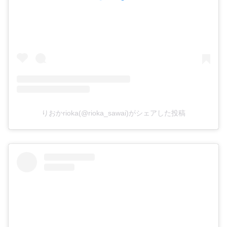
りおかrioka(@rioka_sawai)がシェアした投稿