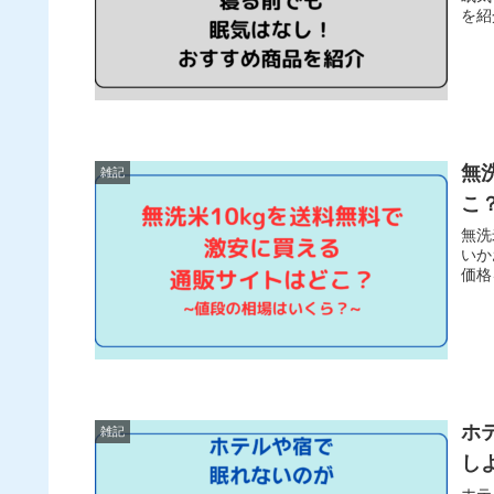
を紹
無
雑記
こ
無洗
いか
価格
ホ
雑記
し