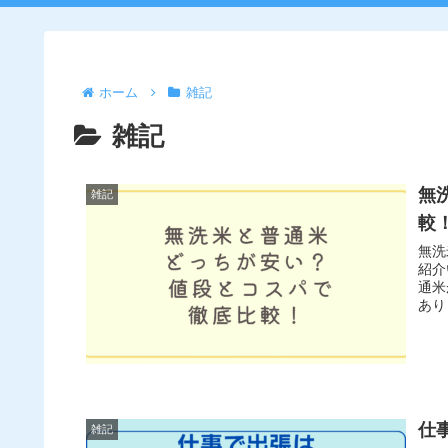
ホーム
雑記
雑記
無
雑記
較
無洗
紹介
通米
あり
仕
雑記