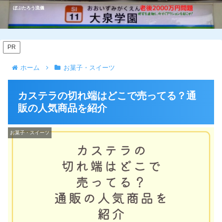
ぼぶたろう流儀
PR
ホーム
お菓子・スイーツ
カステラの切れ端はどこで売ってる？通
販の人気商品を紹介
お菓子・スイーツ