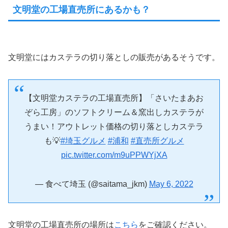
文明堂の工場直売所にあるかも？
文明堂にはカステラの切り落としの販売があるそうです。
【文明堂カステラの工場直売所】「さいたまあお
ぞら工房」のソフトクリーム＆窯出しカステラが
うまい！アウトレット価格の切り落としカステラ
も💡
#埼玉グルメ
#浦和
#直売所グルメ
pic.twitter.com/m9uPPWYjXA
— 食べて埼玉 (@saitama_jkm)
May 6, 2022
文明堂の工場直売所の場所は
こちら
をご確認ください。