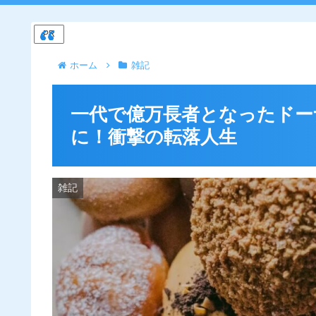
PR
ホーム
雑記
一代で億万長者となったドー
に！衝撃の転落人生
雑記