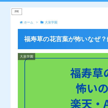
PR
ホーム
大泉学園
福寿草の花言葉が怖いなぜ？
大泉学園