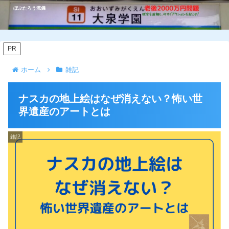
ぼぶたろう流儀
PR
ホーム
雑記
ナスカの地上絵はなぜ消えない？怖い世
界遺産のアートとは
雑記