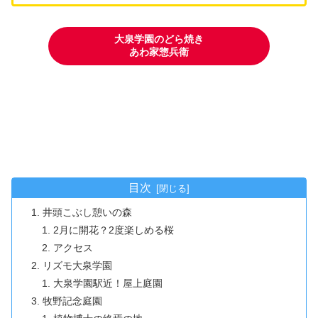
大泉学園のどら焼き
あわ家惣兵衛
目次
井頭こぶし憩いの森
2月に開花？2度楽しめる桜
アクセス
リズモ大泉学園
大泉学園駅近！屋上庭園
牧野記念庭園