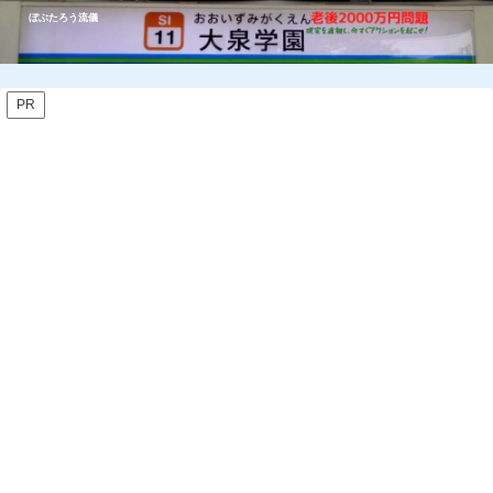
ぼぶたろう流儀
PR