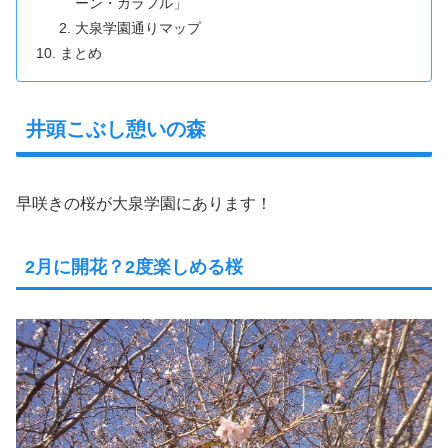
ーン・カラフル」
大泉学園通りマップ
まとめ
井頭こぶし憩いの森
早咲きの桜が大泉学園にあります！
2月に開花？2度楽しめる桜