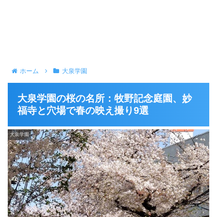
ホーム
大泉学園
大泉学園の桜の名所：牧野記念庭園、妙
福寺と穴場で春の映え撮り9選
大泉学園