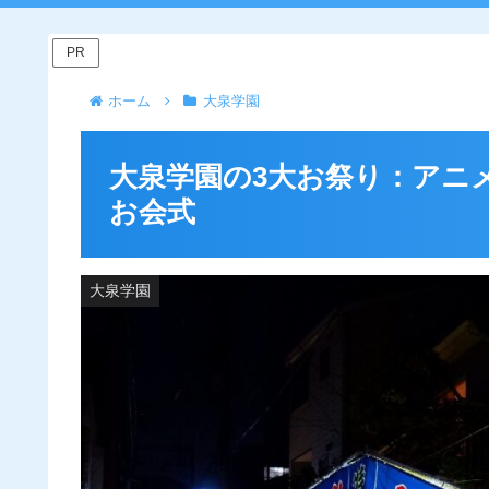
PR
ホーム
大泉学園
大泉学園の3大お祭り：アニ
お会式
大泉学園