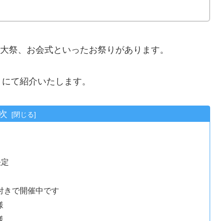
例大祭、お会式といったお祭りがあります。
トにて紹介いたします。
次
決定
限付きで開催中です
様
様