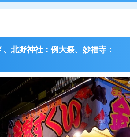
メ、北野神社：例大祭、妙福寺：