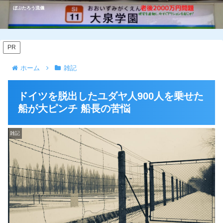
ぼぶたろう流儀
PR
ホーム
雑記
ドイツを脱出したユダヤ人900人を乗せた
船が大ピンチ 船長の苦悩
雑記