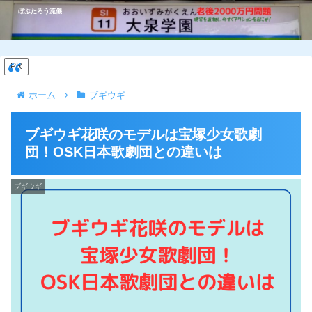
ぼぶたろう流儀
PR
ホーム
ブギウギ
ブギウギ花咲のモデルは宝塚少女歌劇
団！OSK日本歌劇団との違いは
ブギウギ