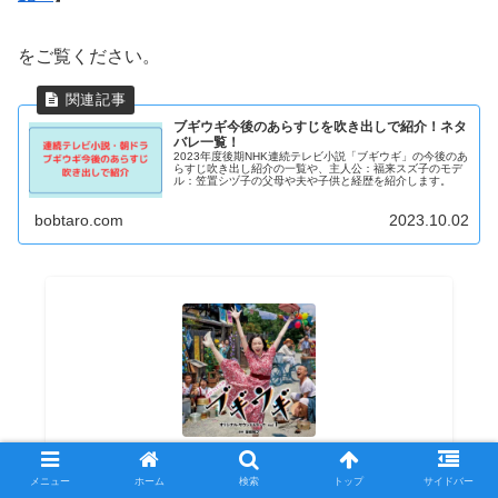
をご覧ください。
ブギウギ今後のあらすじを吹き出しで紹介！ネタ
バレ一覧！
2023年度後期NHK連続テレビ小説「ブギウギ」の今後のあ
らすじ吹き出し紹介の一覧や、主人公：福来スズ子のモデ
ル：笠置シヅ子の父母や夫や子供と経歴を紹介します。
bobtaro.com
2023.10.02
連続テレビ小説「ブギウギ」オリジナル・サウン
メニュー
ホーム
検索
トップ
サイドバー
ドトラック Vol.1 [ 服部隆之 ]