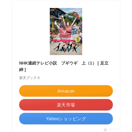
NHK連続テレビ小説 ブギウギ 上（1） [ 足立
紳 ]
楽天ブックス
Amazon
楽天市場
Yahooショッピング
ポチップ