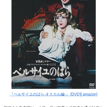
『ベルサイユのばら-オスカル編-』 [DVD][ amazon]