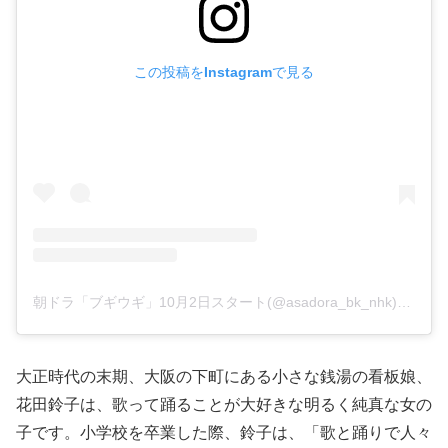
この投稿をInstagramで見る
朝ドラ「ブギウギ」10月2日スタート(@asadora_bk_nhk)がシェアした投稿
大正時代の末期、大阪の下町にある小さな銭湯の看板娘、
花田鈴子は、歌って踊ることが大好きな明るく純真な女の
子です。小学校を卒業した際、鈴子は、「歌と踊りで人々