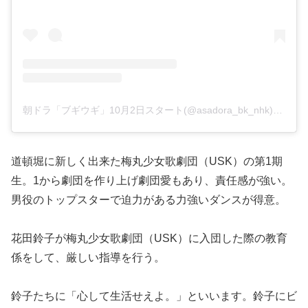
朝ドラ「ブギウギ」10月2日スタート(@asadora_bk_nhk)がシェアした投稿
道頓堀に新しく出来た梅丸少女歌劇団（USK）の第1期
生。1から劇団を作り上げ劇団愛もあり、責任感が強い。
男役のトップスターで迫力がある力強いダンスが得意。
花田鈴子が梅丸少女歌劇団（USK）に入団した際の教育
係をして、厳しい指導を行う。
鈴子たちに「心して生活せえよ。」といいます。鈴子にビ