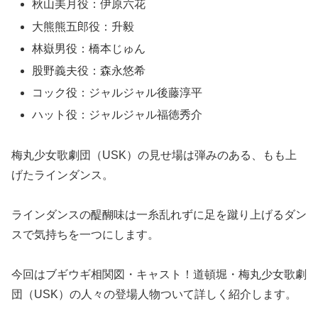
秋山美月役：伊原六花
大熊熊五郎役：升毅
林嶽男役：橋本じゅん
股野義夫役：森永悠希
コック役：ジャルジャル後藤淳平
ハット役：ジャルジャル福徳秀介
梅丸少女歌劇団（USK）の見せ場は弾みのある、もも上
げたラインダンス。
ラインダンスの醍醐味は一糸乱れずに足を蹴り上げるダン
スで気持ちを一つにします。
今回はブギウギ相関図・キャスト！道頓堀・梅丸少女歌劇
団（USK）の人々の登場人物ついて詳しく紹介します。