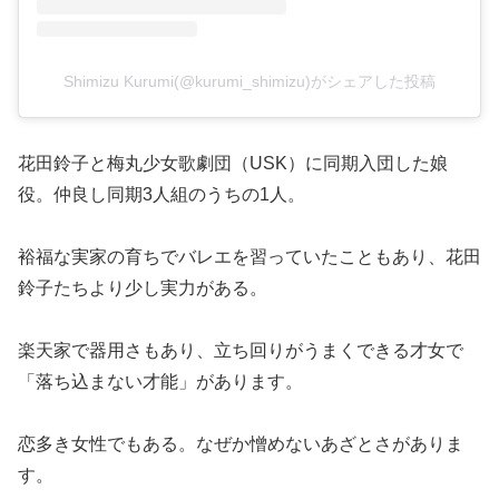
Shimizu Kurumi(@kurumi_shimizu)がシェアした投稿
花田鈴子と梅丸少女歌劇団（USK）に同期入団した娘
役。仲良し同期3人組のうちの1人。
裕福な実家の育ちでバレエを習っていたこともあり、花田
鈴子たちより少し実力がある。
楽天家で器用さもあり、立ち回りがうまくできる才女で
「落ち込まない才能」があります。
恋多き女性でもある。なぜか憎めないあざとさがありま
す。