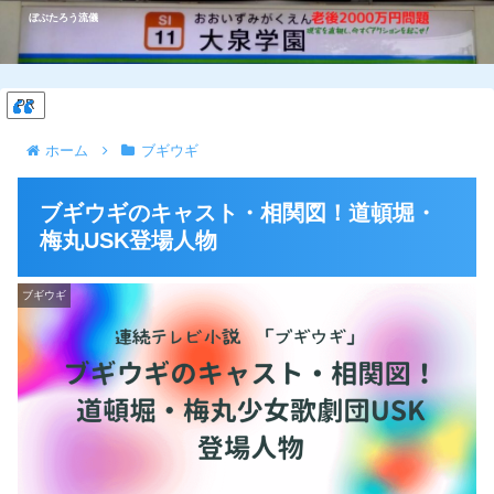
ぼぶたろう流儀
PR
ホーム
ブギウギ
ブギウギのキャスト・相関図！道頓堀・
梅丸USK登場人物
ブギウギ