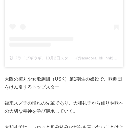
朝ドラ「ブギウギ」10月2日スタート(@asadora_bk_nhk)がシェアした投稿
大阪の梅丸少女歌劇団（USK）第1期生の娘役で、歌劇団
をけん引するトップスター
福来スズ子の憧れの先輩であり、大和礼子から踊りや歌へ
の大切な精神を学び継承していく。
大和礼子は、ふわっと包み込みながらも言いたいことはき