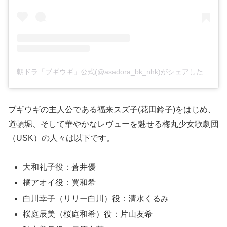
朝ドラ「ブギウギ」公式(@asadora_bk_nhk)がシェアした投稿
ブギウギの主人公である福来スズ子(花田鈴子)をはじめ、
道頓堀、そして華やかなレヴューを魅せる梅丸少女歌劇団
（USK）の人々は以下です。
大和礼子役：蒼井優
橘アオイ役：翼和希
白川幸子（リリー白川）役：清水くるみ
桜庭辰美（桜庭和希）役：片山友希