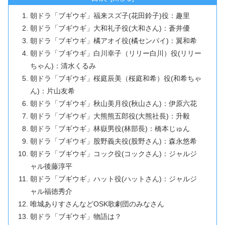
朝ドラ「ブギウギ」福来スズ子(花田鈴子)役：趣里
朝ドラ「ブギウギ」大和礼子役(大和さん)：蒼井優
朝ドラ「ブギウギ」橘アオイ役(橘センパイ)：翼和希
朝ドラ「ブギウギ」白川幸子（リリー白川）役(リリー
ちゃん)：清水くるみ
朝ドラ「ブギウギ」桜庭辰美（桜庭和希）役(和希ちゃ
ん)：片山友希
朝ドラ「ブギウギ」秋山美月役(秋山さん)：伊原六花
朝ドラ「ブギウギ」大熊熊五郎役(大熊社長)：升毅
朝ドラ「ブギウギ」林嶽男役(林部長)：橋本じゅん
朝ドラ「ブギウギ」股野義夫役(股野さん)：森永悠希
朝ドラ「ブギウギ」コック役(コックさん)：ジャルジ
ャル後藤淳平
朝ドラ「ブギウギ」ハット役(ハットさん)：ジャルジ
ャル福徳秀介
唯城ありすさんなどOSK歌劇団のみなさん
朝ドラ「ブギウギ」物語は？