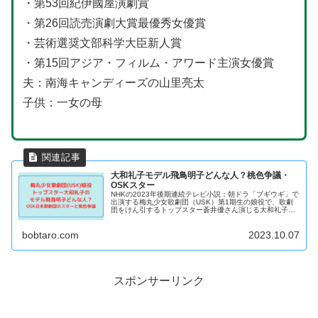
・第53回紀伊國屋演劇賞
・第26回読売演劇大賞最優秀女優賞
・芸術選奨文部科学大臣新人賞
・第15回アジア・フィルム・アワード主演女優賞
夫：南海キャンディーズの山里亮太
子供：一女の母
大和礼子モデル飛鳥明子どんな人？桃色争議・
OSKスター
NHKの2023年後期連続テレビ小説：朝ドラ「ブギウギ」で
出演する梅丸少女歌劇団（USK）第1期生の娘役で、歌劇
団をけん引するトップスター蒼井優さん演じる大和礼子の
モデル、飛鳥明子を紹介します。
bobtaro.com
2023.10.07
スポンサーリンク