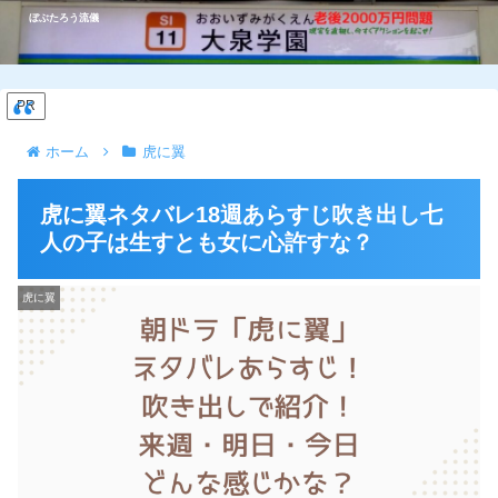
ぼぶたろう流儀
PR
ホーム
虎に翼
虎に翼ネタバレ18週あらすじ吹き出し七
人の子は生すとも女に心許すな？
虎に翼