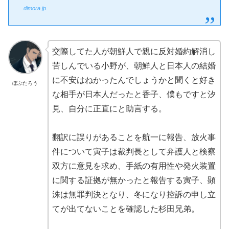
dimora.jp
交際してた人が朝鮮人で親に反対婚約解消し
苦しんでいる小野が、朝鮮人と日本人の結婚
に不安はねかったんでしょうかと聞くと好き
ぼぶたろう
な相手が日本人だったと香子、僕もですと汐
見、自分に正直にと助言する。
翻訳に誤りがあることを航一に報告、放火事
件について寅子は裁判長として弁護人と検察
双方に意見を求め、手紙の有用性や発火装置
に関する証拠が無かったと報告する寅子、顕
洙は無罪判決となり、冬になり控訴の申し立
てが出てないことを確認した杉田兄弟。