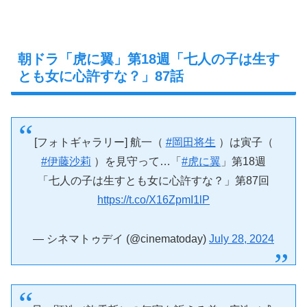
朝ドラ「虎に翼」第18週「七人の子は生す
とも女に心許すな？」87話
[フォトギャラリー] 航一（
#岡田将生
）は寅子（
#伊藤沙莉
）を見守って…「
#虎に翼
」第18週
「七人の子は生すとも女に心許すな？」第87回
https://t.co/X16ZpmI1lP
— シネマトゥデイ (@cinematoday)
July 28, 2024