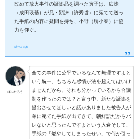
改めて放火事件の証拠品を調べた寅子は、広洙
（成田瑛基）が兄・顕洙（許秀哲）に宛てて送っ
た手紙の内容に疑問を持ち、小野（堺小春）に協
力を仰ぐ。
dimora.jp
全ての事件に公平でいるなんて無理ですよと
いう航一、もちろん感情が法を超えてはいけ
ませんだから、それも分かっているから合議
ぼぶたろう
制を作ったのでは？と言う中、新たな証拠を
提出させてほしいと話がありました被告人が
弟に宛てた手紙が出てきて、朝鮮語だからバ
レないと思ったんですよという入倉そして、
手紙の「燃やしてしまったせい」で何か引っ