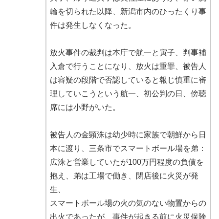
輪を切られた以降、新潟市内のひったくり事
件は発生しなくなった。
放火事件の裁判は本庁で航一と寅子、判事補
入倉で行うことになり、放火は重罪、被告人
は容疑の段階で否認していると報じ慎重に審
理していこうという航一、初公判の日、傍聴
席には小野がいた。
被告人の金顕洙は幼少時に家族で朝鮮から日
本に渡り、三条市でスマートボール場を弟：
広洙と営業していたが100万円程度の負債を
抱え、弟は工場で働き、閉店後に火災が発
生、
スマートボール場の火の気のない物置からの
出火であったが、事件が起きる前に火災保険