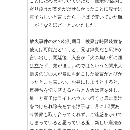
ことにため息をついていたら、優未の悩みに
寄り添うが答えがだせなかったことに涼子は
寅子らしいと言ったら、そばで聞いていた航
一が「なるほど」といいだした。
放火事件の次の公判期日、検察は時限装置を
使えば可能だというと、兄は無実だと広洙が
言い出し、閉廷後、入倉が「火の無い所に煙
は立たず」弟が怪しいのではというと関東大
震災の〇〇人が暴動を起こした流言がとびか
ったとこを言いい、お昼にしようとすると、
気持ちを切り替えるからと入倉は席を外し、
航一と寅子はライトハウスへ行くと扉に墨汁
をつけられ除去をする涼子は、月に1,2度あ
り警察も取り合ってくれず、ご迷惑をかけて
しまっていると思っている玉、新しい憲法が