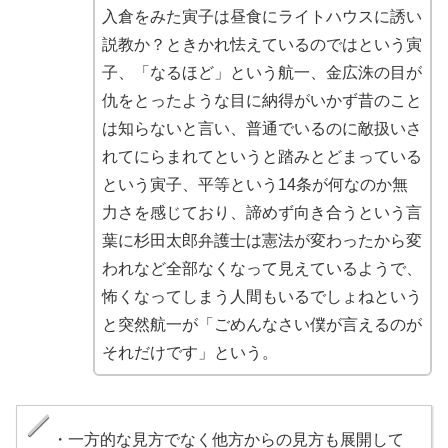
入倉をみた寅子は昼食にライトハウスに誘い
説教か？ときかれ怯えているのではという寅
子、「なるほど」という航一、金広洙の目が
仇をとったような目に納得がいかず昔のこと
は知らないと言い、普通でいるのに敵扱いさ
れてにらまれてというと踏みとどまっている
という寅子、平等という14条が何なのか無
力さを感じており、諦めず向き合うという言
葉に杉田太郎弁護士は憲法が変わったから変
われなど全部なくなって見えているようで、
怖くなってしまう人間もいるでしょねという
と突然航一が「ごめんなさい僕が言えるのが
それだけです」という。
・一方的な見方でなく他方からの見方も展開して