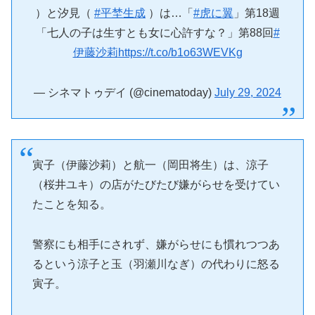
）と汐見（
#平埜生成
）は…「
#虎に翼
」第18週
「七人の子は生すとも女に心許すな？」第88回
#
伊藤沙莉
https://t.co/b1o63WEVKg
— シネマトゥデイ (@cinematoday)
July 29, 2024
寅子（伊藤沙莉）と航一（岡田将生）は、涼子
（桜井ユキ）の店がたびたび嫌がらせを受けてい
たことを知る。
警察にも相手にされず、嫌がらせにも慣れつつあ
るという涼子と玉（羽瀬川なぎ）の代わりに怒る
寅子。