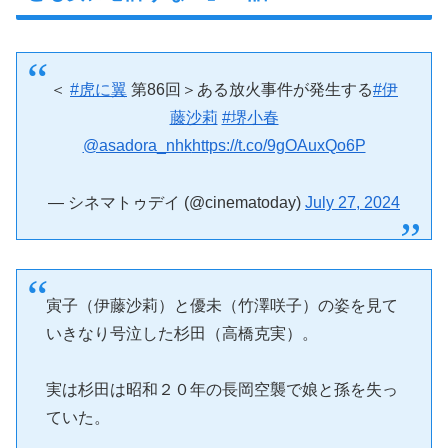
＜
#虎に翼
第86回＞ある放火事件が発生する
#伊
藤沙莉
#堺小春
@asadora_nhk
https://t.co/9gOAuxQo6P
— シネマトゥデイ (@cinematoday)
July 27, 2024
寅子（伊藤沙莉）と優未（竹澤咲子）の姿を見て
いきなり号泣した杉田（高橋克実）。
実は杉田は昭和２０年の長岡空襲で娘と孫を失っ
ていた。