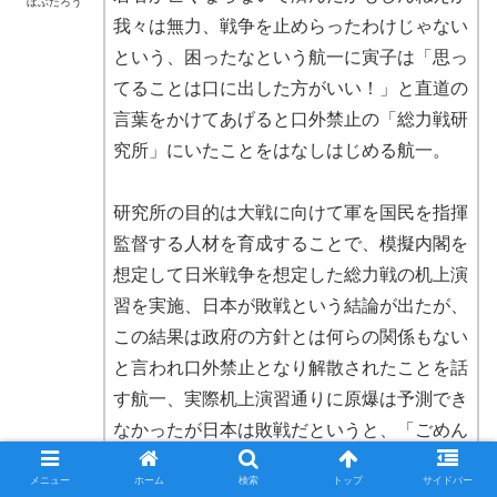
ぼぶたろう
我々は無力、戦争を止めらったわけじゃない
という、困ったなという航一に寅子は「思っ
てることは口に出した方がいい！」と直道の
言葉をかけてあげると口外禁止の「総力戦研
究所」にいたことをはなしはじめる航一。
研究所の目的は大戦に向けて軍を国民を指揮
監督する人材を育成することで、模擬内閣を
想定して日米戦争を想定した総力戦の机上演
習を実施、日本が敗戦という結論が出たが、
この結果は政府の方針とは何らの関係もない
と言われ口外禁止となり解散されたことを話
す航一、実際机上演習通りに原爆は予測でき
なかったが日本は敗戦だというと、「ごめん
なさいは戦争を阻止できなかった責任？」と
メニュー
ホーム
検索
トップ
サイドバー
尋ねる寅子に妻や照子は満足な治療を受けら