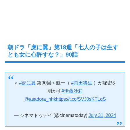
朝ドラ「虎に翼」第18週「七人の子は生す
とも女に心許すな？」90話
＜
#虎に翼
第90回＞航一（
#岡田将生
）が秘密を
明かす
#伊藤沙莉
@asadora_nhk
https://t.co/SVJ0sKTLqS
— シネマトゥデイ (@cinematoday)
July 31, 2024