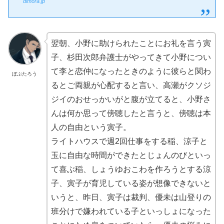
dimora.jp
翌朝、小野に助けられたことにお礼を言う寅
子、杉田次郎弁護士がやってきて小野につい
て李と恋仲になったときのように彼らと関わ
ぼぶたろう
るとご両親が心配すると言い、高瀬がクソジ
ジイのおせっかいがと腹が立てると、小野さ
んは何か思って傍聴したと言うと、傍聴は本
人の自由という寅子。
ライトハウスで週2回仕事をする稲、涼子と
玉に自由な時間ができたとじょんのびといっ
て喜ぶ稲、しょうゆおこわを作ろうとする涼
子、寅子が育児している姿が想像できないと
いうと、昨日、寅子は裁判、優未は山登りの
班分けで嫌われている子といっしょになった