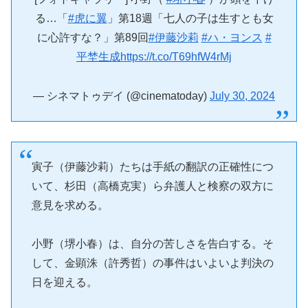
る…「
#虎に翼
」第18週「七人の子は生すとも女
に心許すな？」第89回
#伊藤沙莉
#ハ・ヨンス
#
平埜生成
https://t.co/T69hfW4rMj
— シネマトゥデイ (@cinematoday)
July 30, 2024
寅子（伊藤沙莉）たちは手紙の翻訳の正確性につ
いて、杉田（高橋克実）ら弁護人と検察の双方に
意見を求める。
小野（堺小春）は、自分の苦しさを告白する。そ
して、金顕洙（許秀哲）の事件はいよいよ判決の
日を迎える。