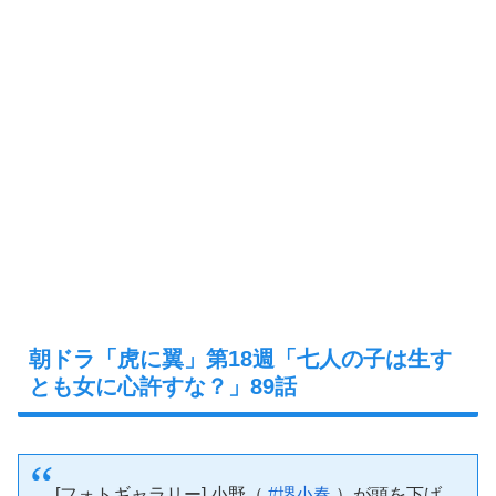
朝ドラ「虎に翼」第18週「七人の子は生す
とも女に心許すな？」89話
[フォトギャラリー] 小野（
#堺小春
）が頭を下げ