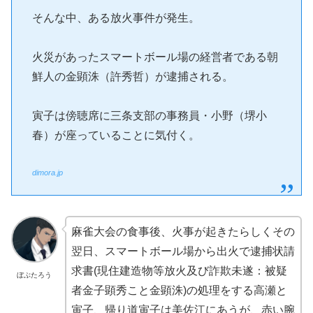
そんな中、ある放火事件が発生。
火災があったスマートボール場の経営者である朝
鮮人の金顕洙（許秀哲）が逮捕される。
寅子は傍聴席に三条支部の事務員・小野（堺小
春）が座っていることに気付く。
dimora.jp
麻雀大会の食事後、火事が起きたらしくその
翌日、スマートボール場から出火で逮捕状請
求書(現住建造物等放火及び詐欺未遂：被疑
ぼぶたろう
者金子顕秀こと金顕洙)の処理をする高瀬と
寅子、帰り道寅子は美佐江にあうが、赤い腕