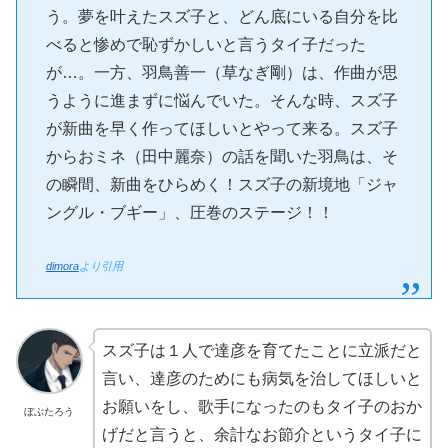
う。夢を叶えたスズ子と、どん底にいる自分を比
べると惨めで恥ずかしいと言うタイ子だった
が…。一方、羽鳥善一（草なぎ剛）は、作曲が思
うように進まずに悩んでいた。そんな時、スズ子
が新曲を早く作ってほしいとやって来る。スズ子
からおミネ（田中麗奈）の話を聞いた羽鳥は、そ
の瞬間、新曲をひらめく！スズ子の新境地「ジャ
ングル・ブギー」、圧巻のステージ！！
dimora
より引用
スズ子は１人で達彦を育てたことに立派だと
言い、達彦のためにも病気を治してほしいと
お願いをし、歌手になったのもタイ子のおか
ぼぶたろう
げだと言うと、余計なお節介というタイ子に