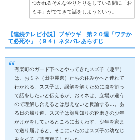
つかれるそんなやりとりをしている間に「お
ミネ」がでてきて話をしようという。
【連続テレビ小説】ブギウギ 第２０週「ワテか
て必死や」（９４）ネタバレあらすじ
有楽町のガード下へとやってきたスズ子（趣里）
は、おミネ（田中麗奈）たちの住みかへと連れて
行かれる。スズ子は、誤解を解くために腹を割っ
て話をしたいと伝えるが、おミネは、立場が違う
ので理解し合えるとは思えないと反論する…。あ
る日の帰り道、スズ子は顔見知りの靴磨きの少年
がけがをしているところに出くわす。少年を家ま
で送り届けると、そこにいたのはスズ子の幼なじ
みタイ子（藤間爽子）だった。