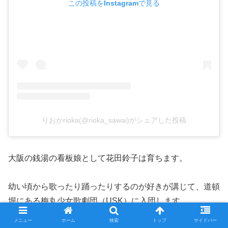
この投稿をInstagramで見る
りおかrioka(@rioka_sawai)がシェアした投稿
大阪の銭湯の看板娘として花田鈴子は育ちます。
幼い頃から歌ったり踊ったりするのが好きが講じて、道頓
堀にある梅丸少女歌劇団（USK）に入団します。
メニュー
ホーム
検索
トップ
サイドバー