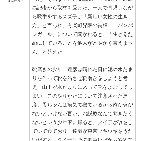
ぼぶたろう
島記者から取材を受けた、一人で育児しなが
ら歌手をするスズ子は「新しい女性の生き
方」と言われ、有楽町界隈の街娼：「パンパ
ンガール」について聞かれると、「生きるた
めにしていることを他人がとやかく言えまへ
ん」と答えた。
靴磨きの少年：達彦は晴れた日に泥の水たま
りを作って靴を汚させ靴磨きをしようと考
え、山下が水たまりに入って靴をよごしてし
まい、このやりかたについて注意された達
彦、母ちゃんは病気で寝ているから俺が稼が
ないといけない言い、お説教なんて聞きたく
ないという少年家に帰ると、タイ子が咳をし
ていて寝ており、達彦が東京ブギウギをうた
いだすと、タイ子はその歌嫌いだからやめて