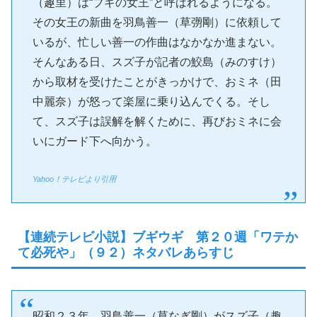
（趣里）は“ブギの女王”と呼ばれるようになる。
その女王の新曲を羽鳥善一（草彅剛）に依頼して
いるが、忙しい善一の作曲はなかなか進まない。
そんなある日、スズ子が記者の鮫島（みのすけ）
から取材を受けたことがきっかけで、おミネ（田
中麗奈）が怒って楽屋に乗り込んでくる。そし
て、スズ子は誤解を解くために、再びおミネに会
いにガード下へ向かう。
Yahoo！テレビより引用
【連続テレビ小説】ブギウギ 第２０週「ワテか
て必死や」（９２）ネタバレあらすじ
昭和２３年、羽鳥善一（草なぎ剛）がスズ子（趣