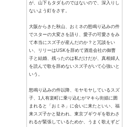
が、山下もタダものではないので、深入りし
ないよう釘をさす。
大阪からきた秋山、おミネの怒鳴り込みの件
でスターの大変さを語り、愛子の可愛さをみ
て本当にスズ子が産んだのか？と冗談をい
い、リリーはUSKを辞めて酒造会社の御曹
子と結婚、残ったのは私だけだが、真相婦人
を読んで歌を辞めないスズ子がいて心強いと
いう。
怒鳴り込みの件以降、モヤモヤしているスズ
子、1人有楽町に乗り込むがマキら街娼に囲
まれると「おミネ」に会いに来たといい、福
来スズ子かと疑われ、東京ブギウギを歌わさ
れるが緊張しているためか、うまく歌えずど