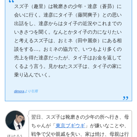
スズ子（趣里）は靴磨きの少年・達彦（蒼昴）に
会いに行く。達彦にタイ子（藤間爽子）との思い
出話をし、達彦からはタイ子の近況やこれまでの
いきさつを聞く。なんとかタイ子の力になりたい
と考えるスズ子は、おミネ（田中麗奈）にある相
談をする…。おミネの協力で、いつもより多くの
売上を得た達彦だったが、タイ子はお金を返して
くるよう言う。見かねたスズ子は、タイ子の家に
乗り込んでいく。
dimora
より引用
翌日、スズ子は靴磨きの少年の所へ行き、母
ちゃんが「
東京ブギウギ
」が嫌いなことや、
戦争で父や親戚を失い、家は焼け、母親は行
ぼぶたろう