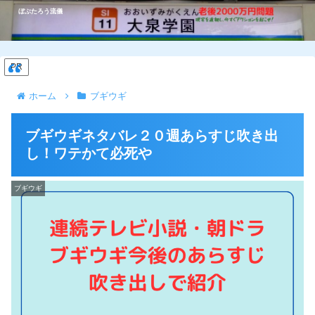
ぼぶたろう流儀
PR
ホーム
ブギウギ
ブギウギネタバレ２０週あらすじ吹き出
し！ワテかて必死や
ブギウギ