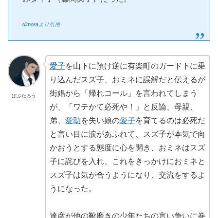
dimora
より引用
愛子
を山下に預け逆に有楽町のガード下に乗
り込んだスズ子、おミネに誤解だと伝えるが
街娼から「帰れコール」を言われてしまう
ぼぶたろう
が、「ワテかて必死や！」と反論、母親、
弟、
愛助
を失い娘の
愛子
を育てるのは必死だ
と言い目に涙があふれて、スズ子が本気で向
かおうとする態度に心を開き、おミネはスズ
子に詫びを入れ、これをきっかけにおミネと
スズ子は気が合うようになり、交流をするよ
うになった。
達彦が他の靴磨きの少年たちの言い争いに巻